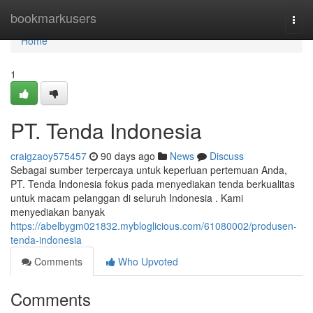
Home
bookmarkusers
Togg
navi
Home
1
PT. Tenda Indonesia
craigzaoy575457
90 days ago
News
Discuss
Sebagai sumber terpercaya untuk keperluan pertemuan Anda,
PT. Tenda Indonesia fokus pada menyediakan tenda berkualitas
untuk macam pelanggan di seluruh Indonesia . Kami
menyediakan banyak
https://abelbygm021832.mybloglicious.com/61080002/produsen-
tenda-indonesia
Comments
Who Upvoted
Comments