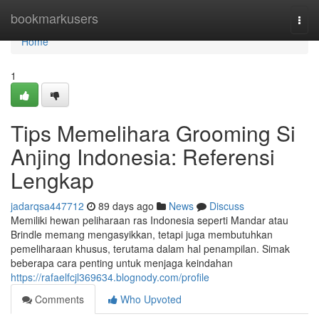
Home
bookmarkusers
Togg
navi
Home
1
Tips Memelihara Grooming Si
Anjing Indonesia: Referensi
Lengkap
jadarqsa447712
89 days ago
News
Discuss
Memiliki hewan peliharaan ras Indonesia seperti Mandar atau
Brindle memang mengasyikkan, tetapi juga membutuhkan
pemeliharaan khusus, terutama dalam hal penampilan. Simak
beberapa cara penting untuk menjaga keindahan
https://rafaelfcjl369634.blognody.com/profile
Comments
Who Upvoted