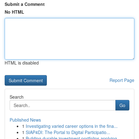
Submit a Comment
No HTML
HTML is disabled
Report Page
Search
Go
Published News
1
Investigating varied career options in the fina...
1
SIAP4DI: The Portal to Digital Participatio...
1
Building durable investment portfolios applying...