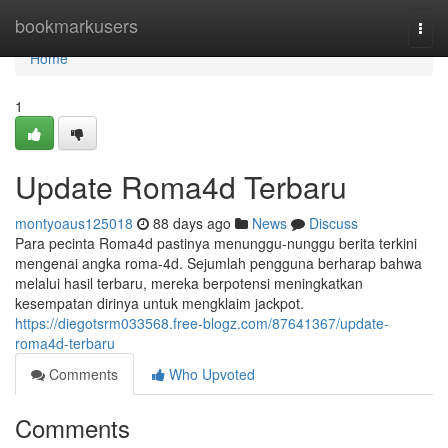
Home
bookmarkusers
Togg
navi
Home
1
Update Roma4d Terbaru
montyoaus125018
88 days ago
News
Discuss
Para pecinta Roma4d pastinya menunggu-nunggu berita terkini
mengenai angka roma-4d. Sejumlah pengguna berharap bahwa
melalui hasil terbaru, mereka berpotensi meningkatkan
kesempatan dirinya untuk mengklaim jackpot.
https://diegotsrm033568.free-blogz.com/87641367/update-
roma4d-terbaru
Comments
Who Upvoted
Comments