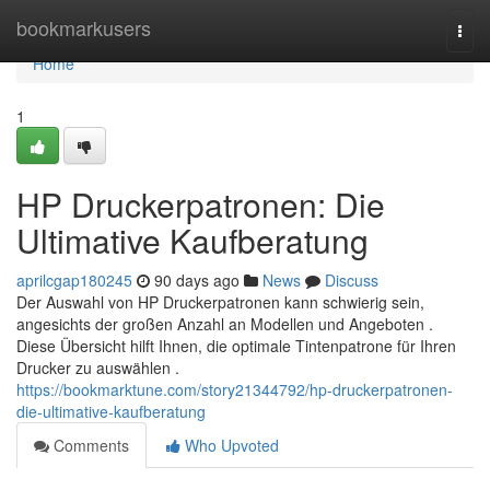
Home
bookmarkusers
Togg
navi
Home
1
HP Druckerpatronen: Die
Ultimative Kaufberatung
aprilcgap180245
90 days ago
News
Discuss
Der Auswahl von HP Druckerpatronen kann schwierig sein,
angesichts der großen Anzahl an Modellen und Angeboten .
Diese Übersicht hilft Ihnen, die optimale Tintenpatrone für Ihren
Drucker zu auswählen .
https://bookmarktune.com/story21344792/hp-druckerpatronen-
die-ultimative-kaufberatung
Comments
Who Upvoted