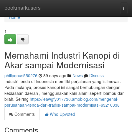
Home
bookmarkusers
Togg
navi
Home
1
Memahami Industri Kanopi di
Akar sampai Modernisasi
philipqous550276
89 days ago
News
Discuss
Industri tenda di Indonesia memiliki perjalanan yang istimewa .
Pada mulanya, proses kanopi ini sangat berhubungan dengan
kebiasaan daerah , menggunakan kain alami seperti bambu dan
bilah. Seiring
https://leawgfy017730.amoblog.com/mengenal-
perusahaan-tenda-dari-tradisi-sampai-modernisasi-63210338
Comments
Who Upvoted
Comments