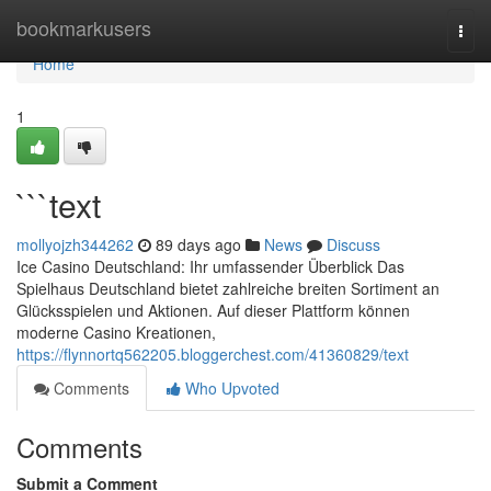
Home
bookmarkusers
Togg
navi
Home
1
```text
mollyojzh344262
89 days ago
News
Discuss
Ice Casino Deutschland: Ihr umfassender Überblick Das
Spielhaus Deutschland bietet zahlreiche breiten Sortiment an
Glücksspielen und Aktionen. Auf dieser Plattform können
moderne Casino Kreationen,
https://flynnortq562205.bloggerchest.com/41360829/text
Comments
Who Upvoted
Comments
Submit a Comment