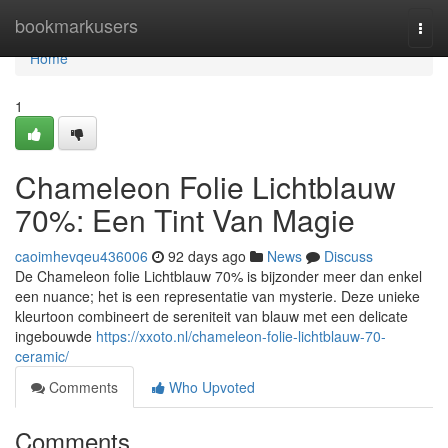
Home
bookmarkusers
Togg
navi
Home
1
Chameleon Folie Lichtblauw
70%: Een Tint Van Magie
caoimhevqeu436006
92 days ago
News
Discuss
De Chameleon folie Lichtblauw 70% is bijzonder meer dan enkel
een nuance; het is een representatie van mysterie. Deze unieke
kleurtoon combineert de sereniteit van blauw met een delicate
ingebouwde
https://xxoto.nl/chameleon-folie-lichtblauw-70-
ceramic/
Comments
Who Upvoted
Comments