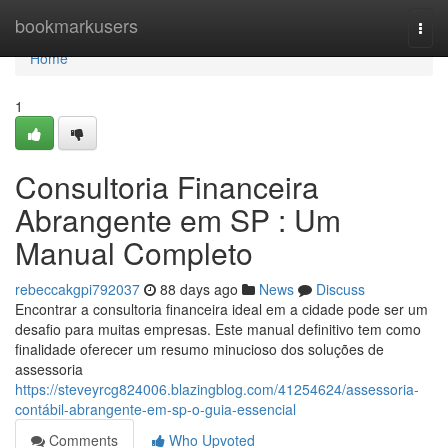
Home
bookmarkusers
Togg
navi
Home
1
Consultoria Financeira
Abrangente em SP : Um
Manual Completo
rebeccakgpi792037
88 days ago
News
Discuss
Encontrar a consultoria financeira ideal em a cidade pode ser um
desafio para muitas empresas. Este manual definitivo tem como
finalidade oferecer um resumo minucioso dos soluções de
assessoria
https://steveyrcg824006.blazingblog.com/41254624/assessoria-
contábil-abrangente-em-sp-o-guia-essencial
Comments
Who Upvoted