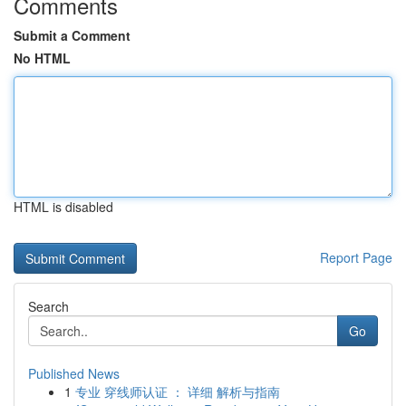
Comments
Submit a Comment
No HTML
HTML is disabled
Report Page
Search
Go
Published News
1
专业 穿线师认证 ： 详细 解析与指南