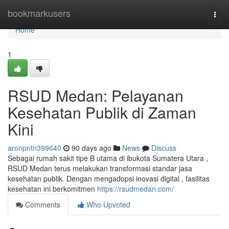
Home
bookmarkusers
Togg
navi
Home
1
RSUD Medan: Pelayanan
Kesehatan Publik di Zaman
Kini
aronpntn399640
90 days ago
News
Discuss
Sebagai rumah sakit tipe B utama di ibukota Sumatera Utara ,
RSUD Medan terus melakukan transformasi standar jasa
kesehatan publik. Dengan mengadopsi inovasi digital , fasilitas
kesehatan ini berkomitmen
https://rsudmedan.com/
Comments
Who Upvoted