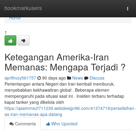
Home
bookmarkusers
Togg
navi
Home
1
Ketegangan Amerika-Iran
Memanas: Mengapa Terjadi ?
aprilhvzy561757
90 days ago
News
Discuss
Pertentangan antara Negeri dan Iran kembali memburuk,
menyebabkan kekhawatiran global . Beberapa elemen
mempengaruhi pada situasi saat ini . Insiden terbaru terhadap
kapal tanker yang dikelola oleh
https://qasimmezf711239.webdesign96.com/41374719/perselisihan-
as-iran-memanas-apa-datang
Comments
Who Upvoted