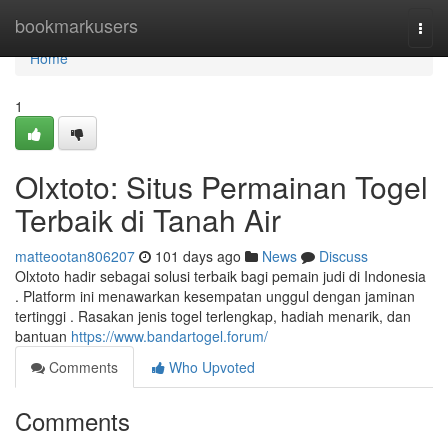
Home
bookmarkusers
Togg
navi
Home
1
Olxtoto: Situs Permainan Togel
Terbaik di Tanah Air
matteootan806207
101 days ago
News
Discuss
Olxtoto hadir sebagai solusi terbaik bagi pemain judi di Indonesia
. Platform ini menawarkan kesempatan unggul dengan jaminan
tertinggi . Rasakan jenis togel terlengkap, hadiah menarik, dan
bantuan
https://www.bandartogel.forum/
Comments
Who Upvoted
Comments