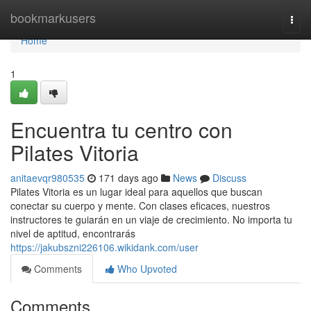
Home
bookmarkusers
Togg
navi
Home
1
Encuentra tu centro con
Pilates Vitoria
anitaevqr980535
171 days ago
News
Discuss
Pilates Vitoria es un lugar ideal para aquellos que buscan
conectar su cuerpo y mente. Con clases eficaces, nuestros
instructores te guiarán en un viaje de crecimiento. No importa tu
nivel de aptitud, encontrarás
https://jakubszni226106.wikidank.com/user
Comments
Who Upvoted
Comments