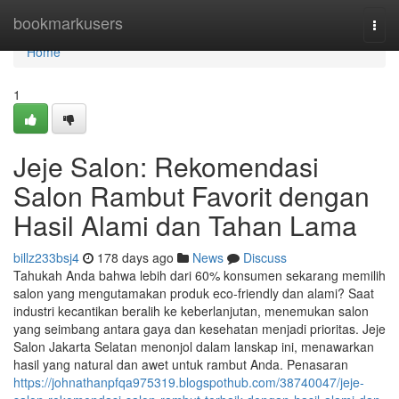
Home
bookmarkusers
Togg
navi
Home
1
Jeje Salon: Rekomendasi
Salon Rambut Favorit dengan
Hasil Alami dan Tahan Lama
billz233bsj4
178 days ago
News
Discuss
Tahukah Anda bahwa lebih dari 60% konsumen sekarang memilih
salon yang mengutamakan produk eco-friendly dan alami? Saat
industri kecantikan beralih ke keberlanjutan, menemukan salon
yang seimbang antara gaya dan kesehatan menjadi prioritas. Jeje
Salon Jakarta Selatan menonjol dalam lanskap ini, menawarkan
hasil yang natural dan awet untuk rambut Anda. Penasaran
https://johnathanpfqa975319.blogspothub.com/38740047/jeje-