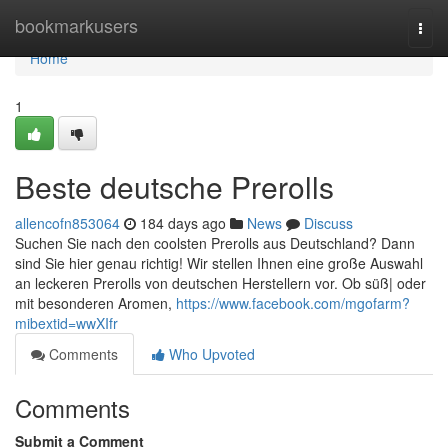
Home
bookmarkusers
Togg
navi
Home
1
Beste deutsche Prerolls
allencofn853064
184 days ago
News
Discuss
Suchen Sie nach den coolsten Prerolls aus Deutschland? Dann
sind Sie hier genau richtig! Wir stellen Ihnen eine große Auswahl
an leckeren Prerolls von deutschen Herstellern vor. Ob süß| oder
mit besonderen Aromen,
https://www.facebook.com/mgofarm?
mibextid=wwXIfr
Comments
Who Upvoted
Comments
Submit a Comment