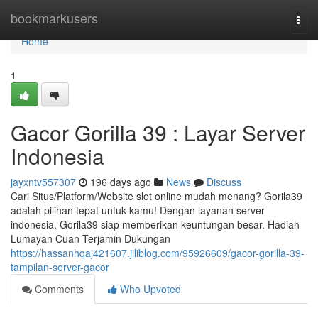
Home
bookmarkusers
Togg
navi
Home
1
Gacor Gorilla 39 : Layar Server
Indonesia
jayxntv557307
196 days ago
News
Discuss
Cari Situs/Platform/Website slot online mudah menang? Gorila39
adalah pilihan tepat untuk kamu! Dengan layanan server
indonesia, Gorila39 siap memberikan keuntungan besar. Hadiah
Lumayan Cuan Terjamin Dukungan
https://hassanhqaj421607.jiliblog.com/95926609/gacor-gorilla-39-
tampilan-server-gacor
Comments
Who Upvoted