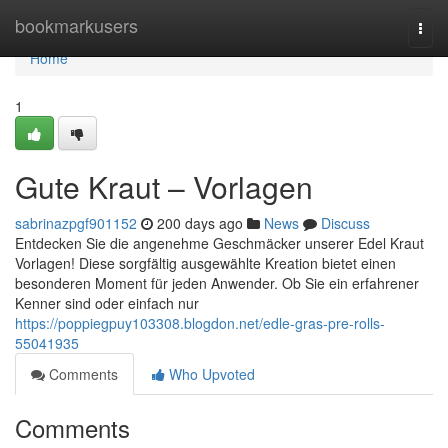
Home
bookmarkusers
Togg
navi
Home
1
Gute Kraut – Vorlagen
sabrinazpgf901152
200 days ago
News
Discuss
Entdecken Sie die angenehme Geschmäcker unserer Edel Kraut
Vorlagen! Diese sorgfältig ausgewählte Kreation bietet einen
besonderen Moment für jeden Anwender. Ob Sie ein erfahrener
Kenner sind oder einfach nur
https://poppiegpuy103308.blogdon.net/edle-gras-pre-rolls-
55041935
Comments
Who Upvoted
Comments