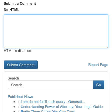
Submit a Comment
No HTML
HTML is disabled
Report Page
Search
Go
Published News
1
I am do not fulfill such query . Generati...
1
Understanding Power of Attorney: Your Legal Guide
1
Purity Clean Coffee You Can Trust