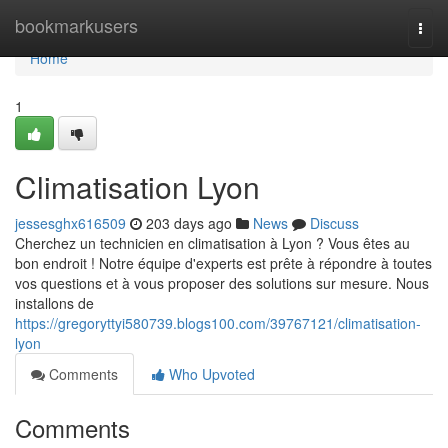
Home
bookmarkusers
Togg
navi
Home
1
Climatisation Lyon
jessesghx616509
203 days ago
News
Discuss
Cherchez un technicien en climatisation à Lyon ? Vous êtes au
bon endroit ! Notre équipe d'experts est prête à répondre à toutes
vos questions et à vous proposer des solutions sur mesure. Nous
installons de
https://gregoryttyi580739.blogs100.com/39767121/climatisation-
lyon
Comments
Who Upvoted
Comments