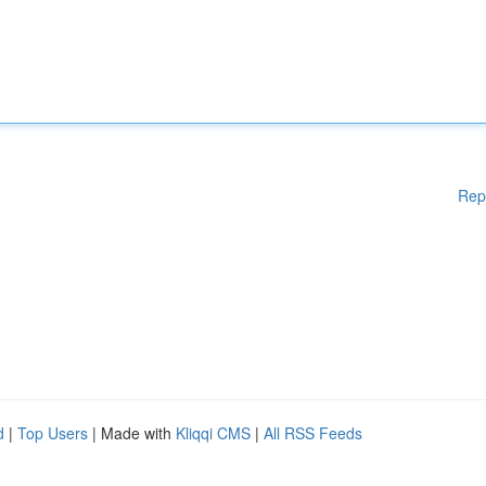
Rep
d
|
Top Users
| Made with
Kliqqi CMS
|
All RSS Feeds