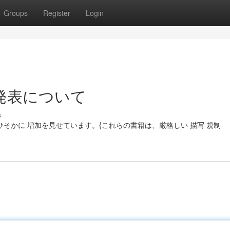
Groups
Register
Login
発表について
s
ひそかに 増加を見せています。{これらの書籍は、厳格しい 描写 規制