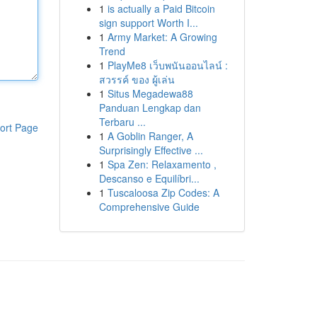
1
is actually a Paid Bitcoin
sign support Worth I...
1
Army Market: A Growing
Trend
1
PlayMe8 เว็บพนันออนไลน์ :
สวรรค์ ของ ผู้เล่น
1
Situs Megadewa88
Panduan Lengkap dan
Terbaru ...
ort Page
1
A Goblin Ranger, A
Surprisingly Effective ...
1
Spa Zen: Relaxamento ,
Descanso e Equilíbri...
1
Tuscaloosa Zip Codes: A
Comprehensive Guide