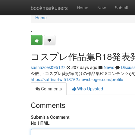
Home
bookmarkusers
Home
New
Submit
Home
1
コスプレ作品集R18発表
sashazcek095127
207 days ago
News
Discus
今般、{コスプレ愛好家向けの作品集R18コンテンツが
https://katrinartwf513762.newsbloger.com/profile
Comments
Who Upvoted
Comments
Submit a Comment
No HTML