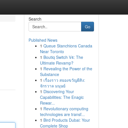
Search
Go
Published News
1
Queue Stanchions Canada
Near Toronto
1
Boutiq Switch V4: The
Ultimate Revamp?
1
Revealing the Power of the
Substance
1
เรื่องราว สยองขวัญผีสิง:
จักรวาล มนุษย์
1
Discovering Your
Capabilities: The Enagic
Rewar...
1
Revolutionary computing
technologies are transf...
1
Bird Products Dubai: Your
Complete Shop