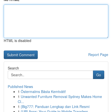
HTML is disabled
Report Page
Search
Go
Published News
1
Östermalms Bästa Kemtvätt!
1
Unwanted Furniture Removal Sydney Makes Home
Cl...
1
{Big777: Panduan Lengkap dan Link Resmi
1
{UPI Apps: Your Guide to Mobile Transfers