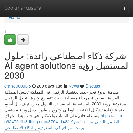
Home
bookmarkusers
Togg
navi
Home
1
شركة ذكاء اصطناعي رائدة: حلول
AI agent solutions لمستقبل رؤية
2030
chrisq900upj5
209 days ago
News
Discuss
مقدمة: بزوغ فجر جديد للاقتصاد الرقمي في المملكة تعيش المملكة
العربية السعودية مرحلة مفصلية، حيث تتسارع وتيرة التحول الرقمي
مدفوعة برؤية 2030 المستقبلية. لم يعد هذا التحول مجرد ترف، بل أصبح
حتمية لإعادة تشكيل الاقتصاد الوطني وتنويع مصادر الدخل وبناء مستقبل
مستدام قائم على البيانات والابتكار. في قلب هذا الحراك
https://a-href-
a92479.life3dblog.com/37941148/شركة-itc-التكامل-التقني-بين-
برمجة-مواقع-في-السعودية-والذكاء-الاصطناعي