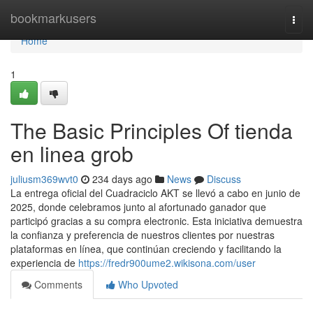
Home
bookmarkusers
Togg
navi
Home
1
The Basic Principles Of tienda
en linea grob
juliusm369wvt0
234 days ago
News
Discuss
La entrega oficial del Cuadraciclo AKT se llevó a cabo en junio de
2025, donde celebramos junto al afortunado ganador que
participó gracias a su compra electronic. Esta iniciativa demuestra
la confianza y preferencia de nuestros clientes por nuestras
plataformas en línea, que continúan creciendo y facilitando la
experiencia de
https://fredr900ume2.wikisona.com/user
Comments
Who Upvoted