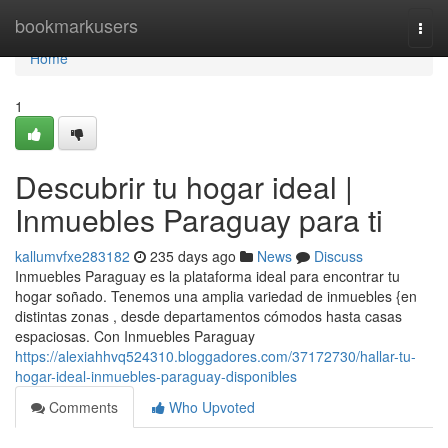
Home
bookmarkusers
Togg
navi
Home
1
Descubrir tu hogar ideal |
Inmuebles Paraguay para ti
kallumvfxe283182
235 days ago
News
Discuss
Inmuebles Paraguay es la plataforma ideal para encontrar tu
hogar soñado. Tenemos una amplia variedad de inmuebles {en
distintas zonas , desde departamentos cómodos hasta casas
espaciosas. Con Inmuebles Paraguay
https://alexiahhvq524310.bloggadores.com/37172730/hallar-tu-
hogar-ideal-inmuebles-paraguay-disponibles
Comments
Who Upvoted