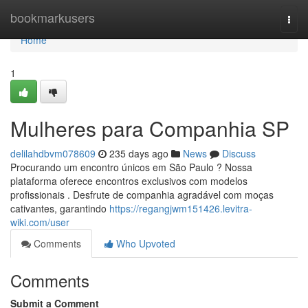
Home
bookmarkusers
Togg
navi
Home
1
Mulheres para Companhia SP
delilahdbvm078609
235 days ago
News
Discuss
Procurando um encontro únicos em São Paulo ? Nossa
plataforma oferece encontros exclusivos com modelos
profissionais . Desfrute de companhia agradável com moças
cativantes, garantindo
https://regangjwm151426.levitra-
wiki.com/user
Comments
Who Upvoted
Comments
Submit a Comment