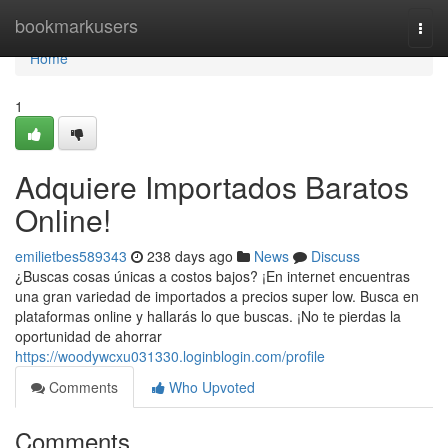
Home
bookmarkusers
Togg
navi
Home
1
Adquiere Importados Baratos
Online!
emilietbes589343
238 days ago
News
Discuss
¿Buscas cosas únicas a costos bajos? ¡En internet encuentras
una gran variedad de importados a precios super low. Busca en
plataformas online y hallarás lo que buscas. ¡No te pierdas la
oportunidad de ahorrar
https://woodywcxu031330.loginblogin.com/profile
Comments
Who Upvoted
Comments