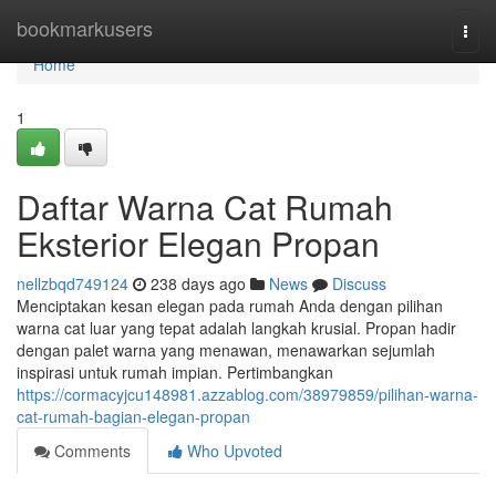
Home
bookmarkusers
Togg
navi
Home
1
Daftar Warna Cat Rumah
Eksterior Elegan Propan
nellzbqd749124
238 days ago
News
Discuss
Menciptakan kesan elegan pada rumah Anda dengan pilihan
warna cat luar yang tepat adalah langkah krusial. Propan hadir
dengan palet warna yang menawan, menawarkan sejumlah
inspirasi untuk rumah impian. Pertimbangkan
https://cormacyjcu148981.azzablog.com/38979859/pilihan-warna-
cat-rumah-bagian-elegan-propan
Comments
Who Upvoted