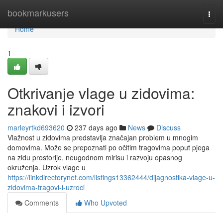
Home
bookmarkusers
Togg
navi
Home
1
Otkrivanje vlage u zidovima:
znakovi i izvori
marleyrtkd693620
237 days ago
News
Discuss
Vlažnost u zidovima predstavlja značajan problem u mnogim
domovima. Može se prepoznati po očitim tragovima poput pjega
na zidu prostorije, neugodnom mirisu i razvoju opasnog
okruženja. Uzrok vlage u
https://linkdirectorynet.com/listings13362444/dijagnostika-vlage-u-
zidovima-tragovi-i-uzroci
Comments
Who Upvoted