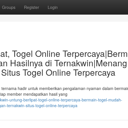
Groups
Register
Login
pat, Togel Online Terpercaya|Berm
an Hasilnya di Ternakwin|Menang
Situs Togel Online Terpercaya
ine ternama hadir untuk memberikan pengalaman nyaman dalam bermain
etiap member mendapatkan hasil yang
akwin-untung-berlipat-togel-online-terpercaya-bermain-togel-mudah-
n-ternakwin-situs-togel-online-terpercaya