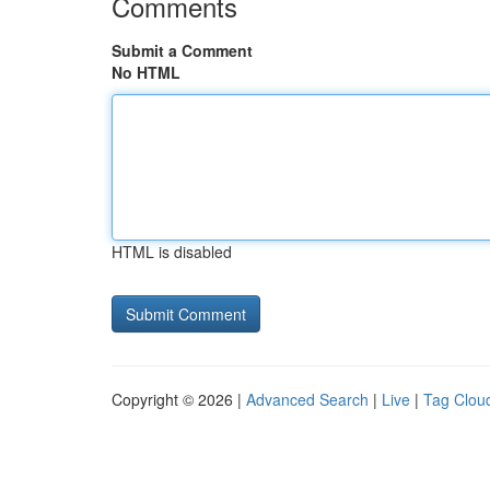
Comments
Submit a Comment
No HTML
HTML is disabled
Copyright © 2026 |
Advanced Search
|
Live
|
Tag Clou