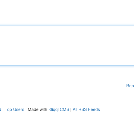
Rep
d
|
Top Users
| Made with
Kliqqi CMS
|
All RSS Feeds