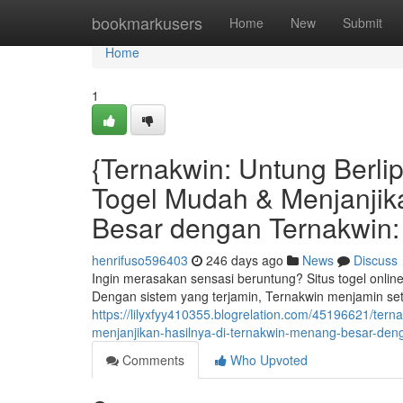
Home
bookmarkusers
Home
New
Submit
Home
1
{Ternakwin: Untung Berli
Togel Mudah & Menjanjik
Besar dengan Ternakwin: 
henrifuso596403
246 days ago
News
Discuss
Ingin merasakan sensasi beruntung? Situs togel onl
Dengan sistem yang terjamin, Ternakwin menjamin s
https://lilyxfyy410355.blogrelation.com/45196621/tern
menjanjikan-hasilnya-di-ternakwin-menang-besar-denga
Comments
Who Upvoted