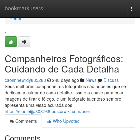
Home
bookmarkusers
Togg
navi
Home
1
Companheiros Fotográficos:
Cuidando de Cada Detalha
caoimhewrdy885268
248 days ago
News
Discuss
Seus melhores companheiros fotográfios são aqueles que se
dedicam a cuidar de cada detalhe. Isso é a chave para criar
imagens de tirar o fôlego, e um fotógrafo talentoso sempre
apresenta uma visão acurada dos
https://elodieijjp803766.buscawiki.com/user
Comments
Who Upvoted
Comments