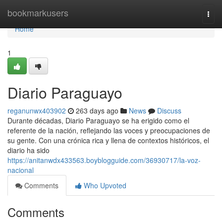
Home
bookmarkusers
Togg
navi
Home
1
Diario Paraguayo
reganunwx403902
263 days ago
News
Discuss
Durante décadas, Diario Paraguayo se ha erigido como el
referente de la nación, reflejando las voces y preocupaciones de
su gente. Con una crónica rica y llena de contextos históricos, el
diario ha sido
https://anitanwdx433563.boyblogguide.com/36930717/la-voz-
nacional
Comments
Who Upvoted
Comments