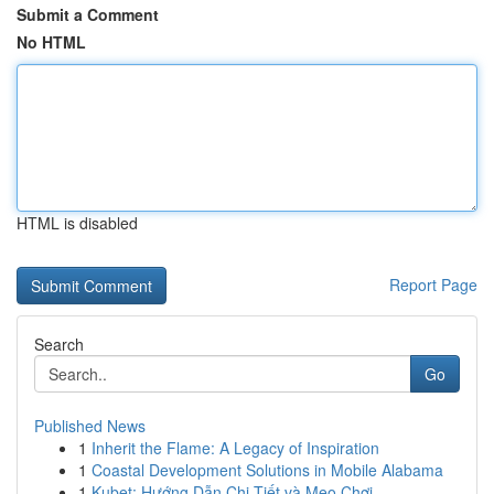
Submit a Comment
No HTML
HTML is disabled
Report Page
Search
Go
Published News
1
Inherit the Flame: A Legacy of Inspiration
1
Coastal Development Solutions in Mobile Alabama
1
Kubet: Hướng Dẫn Chi Tiết và Mẹo Chơi