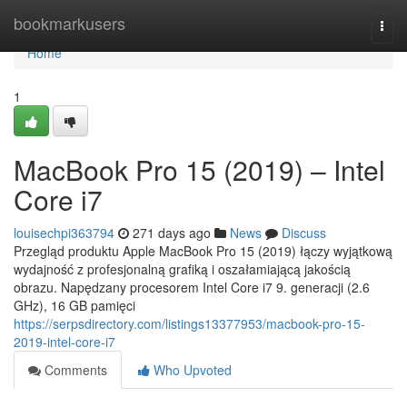
Home
bookmarkusers
Togg
navi
Home
1
MacBook Pro 15 (2019) – Intel
Core i7
louisechpi363794
271 days ago
News
Discuss
Przegląd produktu Apple MacBook Pro 15 (2019) łączy wyjątkową
wydajność z profesjonalną grafiką i oszałamiającą jakością
obrazu. Napędzany procesorem Intel Core i7 9. generacji (2.6
GHz), 16 GB pamięci
https://serpsdirectory.com/listings13377953/macbook-pro-15-
2019-intel-core-i7
Comments
Who Upvoted