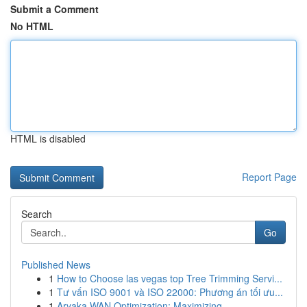
Submit a Comment
No HTML
HTML is disabled
Report Page
Search
Go
Published News
1
How to Choose las vegas top Tree Trimming Servi...
1
Tư vấn ISO 9001 và ISO 22000: Phương án tối ưu...
1
Aryaka WAN Optimization: Maximizing