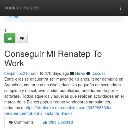
Home
bookmarkusers
Togg
navi
Home
1
Conseguir Mi Renatep To
Work
benjaminc210nao4
270 days ago
News
Discuss
Entre ellos se encuentra ser mayor de 18 años, tener domicilio en
Argentina, contar con un nivel educativo pequeño de secundaria
completa y no sobrevenir sido beneficiado anteriormente por el
software. Todos aquellos y aquellas que realicen actividades en el
marco de la Bienes popular como vendedores ambulantes,
feriantes o
https://efraino1p.ourcodeblog.com/38628833/los-
renaper-central-dni-al-instante-diarios
Comments
Who Upvoted