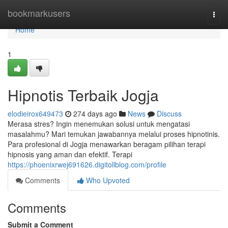
Home
bookmarkusers
Togg
navi
Home
1
Hipnotis Terbaik Jogja
elodieirox649473
274 days ago
News
Discuss
Merasa stres? Ingin menemukan solusi untuk mengatasi
masalahmu? Mari temukan jawabannya melalui proses hipnotinis.
Para profesional di Jogja menawarkan beragam pilihan terapi
hipnosis yang aman dan efektif. Terapi
https://phoenixrwej691626.digitollblog.com/profile
Comments
Who Upvoted
Comments
Submit a Comment