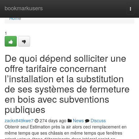
Home
bookmarkusers
Togg
navi
Home
1
De quoi dépend solliciter une
offre tarifaire concernant
l’installation et la substitution
de ses systèmes de fermeture
en bois avec subventions
publiques
zackx849kwe7
274 days ago
News
Discuss
Obtenir seul Estimation près la air alors ceci remplacement en
même temps que ses châssis en même temps que fenêtres