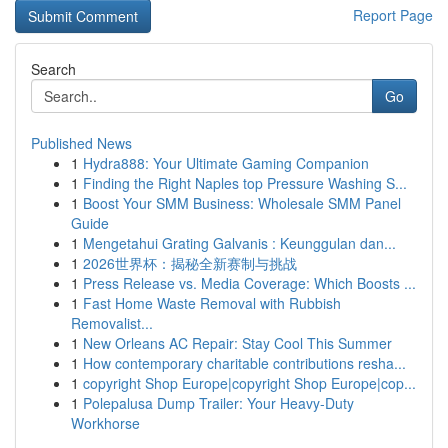
Report Page
Search
Go
Published News
1
Hydra888: Your Ultimate Gaming Companion
1
Finding the Right Naples top Pressure Washing S...
1
Boost Your SMM Business: Wholesale SMM Panel
Guide
1
Mengetahui Grating Galvanis : Keunggulan dan...
1
2026世界杯：揭秘全新赛制与挑战
1
Press Release vs. Media Coverage: Which Boosts ...
1
Fast Home Waste Removal with Rubbish
Removalist...
1
New Orleans AC Repair: Stay Cool This Summer
1
How contemporary charitable contributions resha...
1
copyright Shop Europe|copyright Shop Europe|cop...
1
Polepalusa Dump Trailer: Your Heavy-Duty
Workhorse