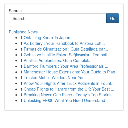
Search
Go
Published News
1
Obtaining Xanax in Japan
1
AZ Lottery : Your Handbook to Arizona Lott...
1
Firmas de Climatización : Guía Detallada par...
1
Gebze ve İzmit'te Eskort Sağlayıcıları: Tembatl...
1
Análisis Ambientales: Guía Completa
1
Dartford Plumbers : Your Area Professionals ...
1
Manchester House Extensions: Your Guide to Plan...
1
Trusted Mobile Welders Near You
1
Know Your Rights After Truck Accidents in Fount...
1
Cheap Flights to Harare from the UK: Your Best ...
1
Breaking News: One Place - Today's Top Stories
1
Unlocking EE88: What You Need Understand