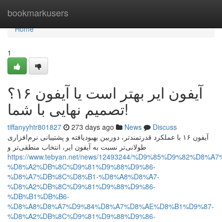
Home
bookmarkusers
Home
1
آیفون ایر بهتر است یا آیفون ۱۶؟
تصمیم نهایی با شما!
tiffanyyhtr801827
273 days ago
News
Discuss
آیفون ۱۶ با عملکرد قدرتمندتر، دوربین بهبودیافته و پشتیبانی نرم‌افزاری
طولانی‌تر نسبت به آیفون ایر، انتخاب منطقی‌تر و
https://www.tebyan.net/news/12493244/%D9%85%D9%82%D8
%D8%A2%DB%8C%D9%81%D9%88%D9%86-
%D8%A7%DB%8C%D8%B1-%D8%A8%D8%A7-
%D8%A2%DB%8C%D9%81%D9%88%D9%86-
%DB%B1%DB%B6-
%D8%A8%D8%A7%D9%84%D8%A7%D8%AE%D8%B1%D9%87-
%D8%A2%DB%8C%D9%81%D9%88%D9%86-