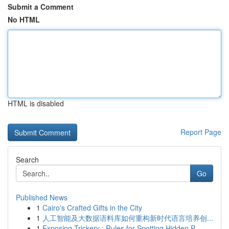
Submit a Comment
No HTML
HTML is disabled
Report Page
Search
Go
Published News
1
Cairo's Crafted Gifts in the City
1
人工智能及大数据语料库如何重构新时代语言培养创...
1
Exposing Trickery : Rules for Spotting Hidden P...