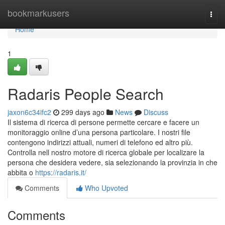
Home
bookmarkusers
Togg
navi
Home
1
Radaris People Search
jaxon6c34ifc2
299 days ago
News
Discuss
Il sistema di ricerca di persone permette cercare e facere un
monitoraggio online d’una persona particolare. I nostri file
contengono indirizzi attuali, numeri di telefono ed altro più.
Controlla nell nostro motore di ricerca globale per localizare la
persona che desidera vedere, sia selezionando la provinzia in che
abbita o
https://radaris.it/
Comments
Who Upvoted
Comments