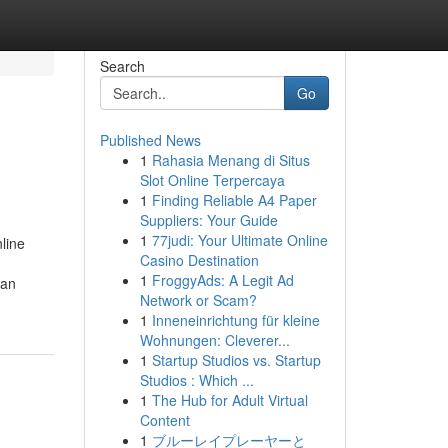
Search
Go
Published News
1
Rahasia Menang di Situs
Slot Online Terpercaya
1
Finding Reliable A4 Paper
Suppliers: Your Guide
1
77judi: Your Ultimate Online
line
Casino Destination
1
FroggyAds: A Legit Ad
ran
Network or Scam?
1
Inneneinrichtung für kleine
Wohnungen: Cleverer...
1
Startup Studios vs. Startup
Studios : Which ...
1
The Hub for Adult Virtual
Content
1
ブルーレイプレーヤーと