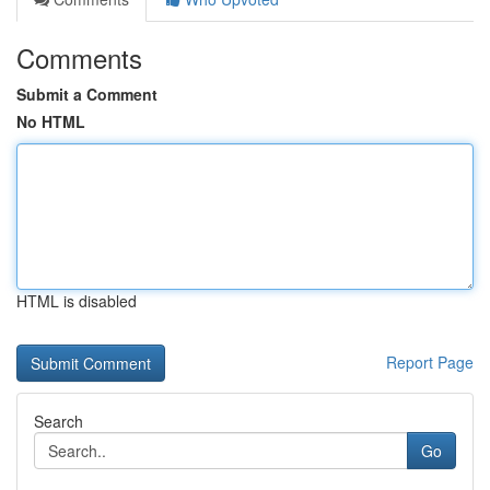
Comments
Submit a Comment
No HTML
HTML is disabled
Report Page
Search
Go