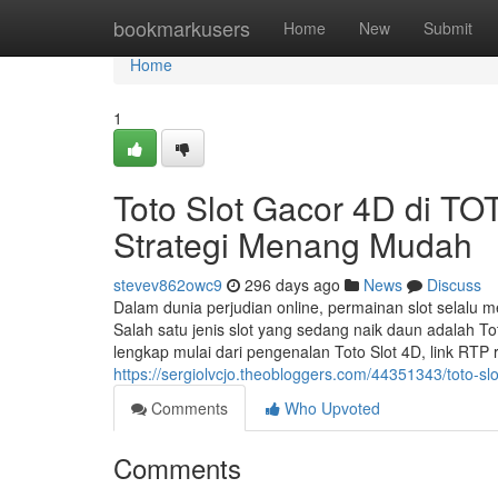
Home
bookmarkusers
Home
New
Submit
Home
1
Toto Slot Gacor 4D di 
Strategi Menang Mudah
stevev862owc9
296 days ago
News
Discuss
Dalam dunia perjudian online, permainan slot selalu
Salah satu jenis slot yang sedang naik daun adalah 
lengkap mulai dari pengenalan Toto Slot 4D, link RTP
https://sergiolvcjo.theobloggers.com/44351343/toto-s
Comments
Who Upvoted
Comments