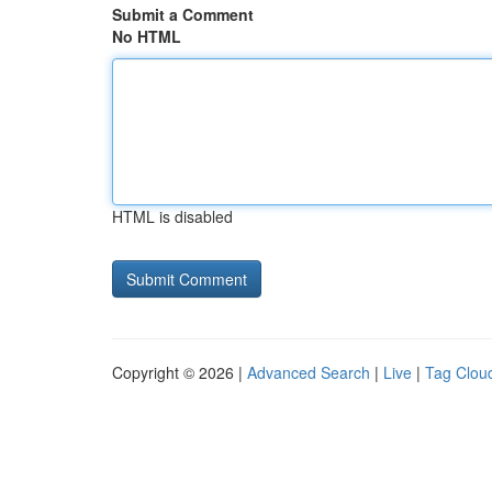
Submit a Comment
No HTML
HTML is disabled
Copyright © 2026 |
Advanced Search
|
Live
|
Tag Clou