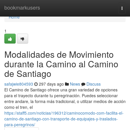
Home
bookmarkusers
Togg
navi
Home
1
Modalidades de Movimiento
durante la Camino al Camino
de Santiago
safajwie804593
297 days ago
News
Discuss
El Camino de Santiago ofrece una gran variedad de opciones
para el trayecto durante tu peregrinación. Puedes seleccionar
entre andare, la forma más tradicional, o utilizar medios de acción
como el tren, el
https://staff5.com/noticias/196312/caminocomodo-com-facilita-el-
camino-de-santiago-con-transporte-de-equipajes-y-traslados-
para-peregrinos/