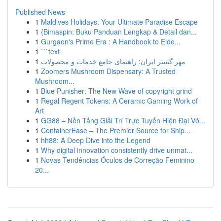
Published News
1
Maldives Holidays: Your Ultimate Paradise Escape
1
{Bimaspin: Buku Panduan Lengkap & Detail dan...
1
Gurgaon's Prime Era : A Handbook to Elde...
1
```text
1
مهر گستر ایران: راهنمای جامع خدمات و محصولات
1
Zoomers Mushroom Dispensary: A Trusted
Mushroom...
1
Blue Punisher: The New Wave of copyright grind
1
Regal Regent Tokens: A Ceramic Gaming Work of
Art
1
GG88 – Nền Tảng Giải Trí Trực Tuyến Hiện Đại Vớ...
1
ContainerEase – The Premier Source for Ship...
1
hh88: A Deep Dive into the Legend
1
Why digital innovation consistently drive unmat...
1
Novas Tendências Óculos de Correção Feminino
20...