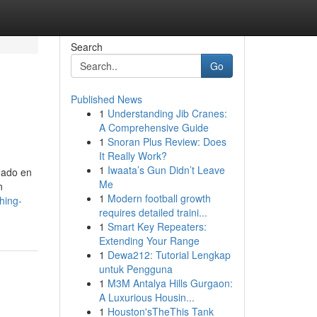
Search
Go
Published News
1
Understanding Jib Cranes:
A Comprehensive Guide
1
Snoran Plus Review: Does
It Really Work?
1
Iwaata’s Gun Didn’t Leave
eado en
Me
n
1
Modern football growth
hing-
requires detailed traini...
1
Smart Key Repeaters:
Extending Your Range
1
Dewa212: Tutorial Lengkap
untuk Pengguna
1
M3M Antalya Hills Gurgaon:
A Luxurious Housin...
1
Houston'sTheThis Tank