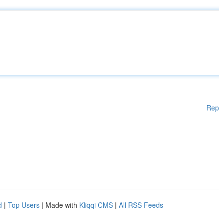
Rep
d
|
Top Users
| Made with
Kliqqi CMS
|
All RSS Feeds