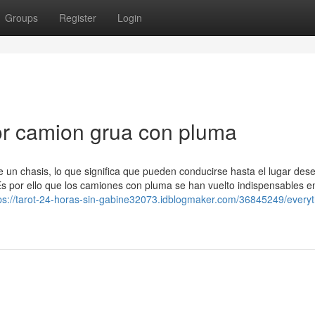
Groups
Register
Login
r camion grua con pluma
un chasis, lo que significa que pueden conducirse hasta el lugar des
Es por ello que los camiones con pluma se han vuelto indispensables e
ps://tarot-24-horas-sin-gabine32073.idblogmaker.com/36845249/everyt