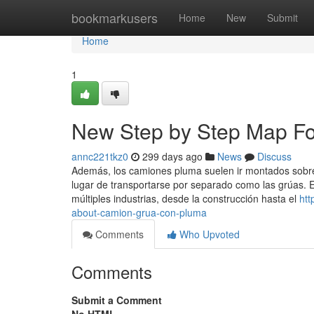
Home
bookmarkusers
Home
New
Submit
Home
1
New Step by Step Map Fo
annc221tkz0
299 days ago
News
Discuss
Además, los camiones pluma suelen ir montados sobre 
lugar de transportarse por separado como las grúas. 
múltiples industrias, desde la construcción hasta el
htt
about-camion-grua-con-pluma
Comments
Who Upvoted
Comments
Submit a Comment