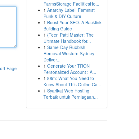
FarmsStorage FacilitiesHo...
1
Anarchy Label: Feminist
Punk & DIY Culture
1
Boost Your SEO: A Backlink
Building Guide
1
{Teen Patti Master: The
Ultimate Handbook for...
1
Same-Day Rubbish
Removal Western Sydney
Deliver...
1
Generate Your TRON
ort Page
Personalized Account : A...
1
88m: What You Need to
Know About This Online Ca...
1
Syarikat Web Hosting
Terbaik untuk Perniagaan...