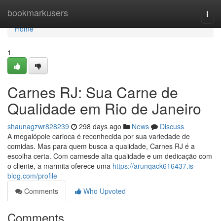
Home
bookmarkusers
Togg
navi
Home
1
Carnes RJ: Sua Carne de
Qualidade em Rio de Janeiro
shaunagzwr828239
298 days ago
News
Discuss
A megalópole carioca é reconhecida por sua variedade de
comidas. Mas para quem busca a qualidade, Carnes RJ é a
escolha certa. Com carnesde alta qualidade e um dedicação com
o cliente, a marmita oferece uma
https://arunqack616437.is-
blog.com/profile
Comments
Who Upvoted
Comments