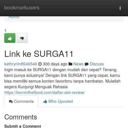
Home
bookmarkusers
Togg
navi
Home
1
Link ke SURGA11
kathrynlrdf646546
300 days ago
News
Discuss
Ingin masuk ke SURGA11 dengan mudah dan cepat? Tenang,
kami punya solusinya! Dengan link SURGA11 yang cepat, kamu
bisa memiliki semua konten favoritmu tanpa hambatan. Mulailah
segera Kunjungi Menguak Rahasia
https://bornintheflood.com/daftar-slot-review/
Comments
Who Upvoted
Comments
Submit a Comment