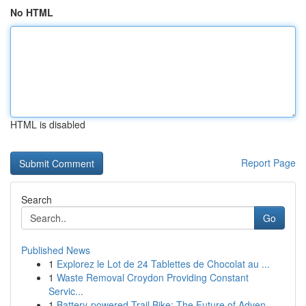
No HTML
HTML is disabled
Report Page
Search
Go
Published News
1
Explorez le Lot de 24 Tablettes de Chocolat au ...
1
Waste Removal Croydon Providing Constant
Servic...
1
Battery-powered Trail Bike: The Future of Adven...