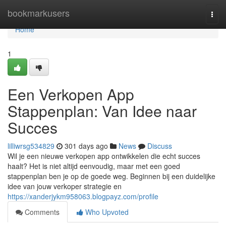
Home
bookmarkusers
Togg
navi
Home
1
Een Verkopen App
Stappenplan: Van Idee naar
Succes
lilliwrsg534829
301 days ago
News
Discuss
Wil je een nieuwe verkopen app ontwikkelen die echt succes
haalt? Het is niet altijd eenvoudig, maar met een goed
stappenplan ben je op de goede weg. Beginnen bij een duidelijke
idee van jouw verkoper strategie en
https://xanderjykm958063.blogpayz.com/profile
Comments
Who Upvoted