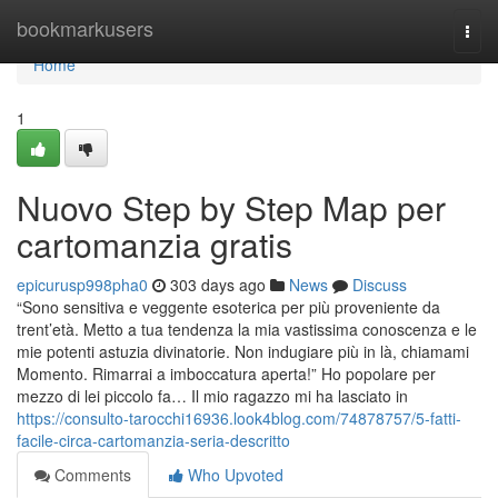
Home
bookmarkusers
Togg
navi
Home
1
Nuovo Step by Step Map per
cartomanzia gratis
epicurusp998pha0
303 days ago
News
Discuss
“Sono sensitiva e veggente esoterica per più proveniente da
trent’età. Metto a tua tendenza la mia vastissima conoscenza e le
mie potenti astuzia divinatorie. Non indugiare più in là, chiamami
Momento. Rimarrai a imboccatura aperta!” Ho popolare per
mezzo di lei piccolo fa… Il mio ragazzo mi ha lasciato in
https://consulto-tarocchi16936.look4blog.com/74878757/5-fatti-
facile-circa-cartomanzia-seria-descritto
Comments
Who Upvoted