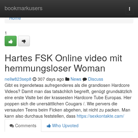
Home
bookmarkusers
Togg
navi
Home
1
Hartes FSK Online video mit
hemmungsloser Woman
neilw823sep8
307 days ago
News
Discuss
Gibt es irgendetwas aufregenderes als die grandiosen Hardcore
Videos? Damit man das tatsächlich begreift, genügt grundsätzlich
eine erste Visite bei der krassesten Hardcore Tube Europas. Hier
poppen sich die unersättlichen Cougars /. Wie pervers die
versauten Teens beim Ficken abgehen, ist nicht zu packen. Man
kann also durchaus feststellen, dass
https://sexkontakte.cam/
Comments
Who Upvoted