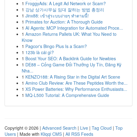
1
FroggyAds: A Legit Ad Network or Scam?
1
강남 상가사무실 임대 잘하는 방법 총정리
1
Jinx88: เข้าสู่ระบบง่ายๆ ทำตามนี้!
1
Primates for Auction: A Thorough Guide
1
AI Agents: MCP Integration for Automated Proce...
1
Amazon Returns Pallets UK: What You Need to
Know
1
Pagcor's Bingo Plus Is a Scam?
1
123b là cái gì?
1
Boost Your SEO: A Backlink Guide for Newbies
1
DE88 – Cổng Game Đổi Thưởng Uy Tín, Đăng Ký
Nha...
1
KENZO188: A Rising Star in the Digital Art Scene
1
Amino Club Review: Are These Peptides Worth the...
1
XS Power Batteries: Why Performance Enthusiasts...
1
MQ-L500 Tutorial: A Comprehensive Guide
Copyright © 2026 |
Advanced Search
|
Live
|
Tag Cloud
|
Top
Users
| Made with
Kliqqi CMS
|
All RSS Feeds