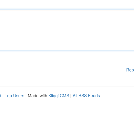
Rep
d
|
Top Users
| Made with
Kliqqi CMS
|
All RSS Feeds