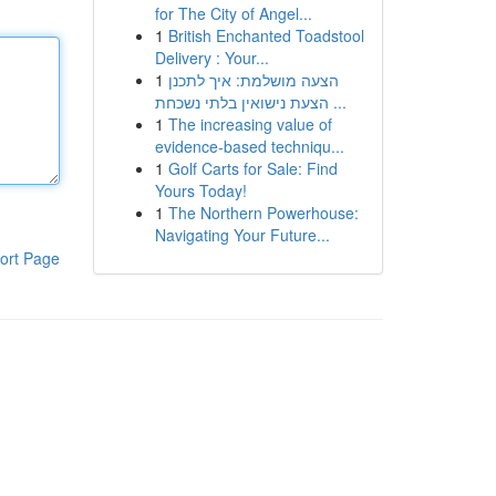
for The City of Angel...
1
British Enchanted Toadstool
Delivery : Your...
1
הצעה מושלמת: איך לתכנן
הצעת נישואין בלתי נשכחת ...
1
The increasing value of
evidence-based techniqu...
1
Golf Carts for Sale: Find
Yours Today!
1
The Northern Powerhouse:
Navigating Your Future...
ort Page