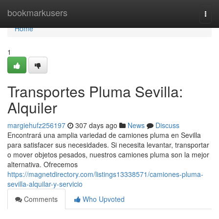
Home
bookmarkusers
Togg
navi
Home
1
Transportes Pluma Sevilla:
Alquiler
margiehufz256197
307 days ago
News
Discuss
Encontrará una amplia variedad de camiones pluma en Sevilla
para satisfacer sus necesidades. Si necesita levantar, transportar
o mover objetos pesados, nuestros camiones pluma son la mejor
alternativa. Ofrecemos
https://magnetdirectory.com/listings13338571/camiones-pluma-
sevilla-alquilar-y-servicio
Comments
Who Upvoted