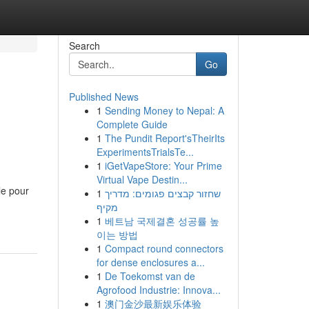
Search
Go
Published News
1
Sending Money to Nepal: A
Complete Guide
1
The Pundit Report'sTheirIts
ExperimentsTrialsTe...
1
iGetVapeStore: Your Prime
Virtual Vape Destin...
le pour
1
שחזור קבצים פגומים: מדריך
מקיף
1
베트남 국제결혼 성공률 높
이는 방법
1
Compact round connectors
for dense enclosures a...
1
De Toekomst van de
Agrofood Industrie: Innova...
1
澳门金沙最新娱乐体验