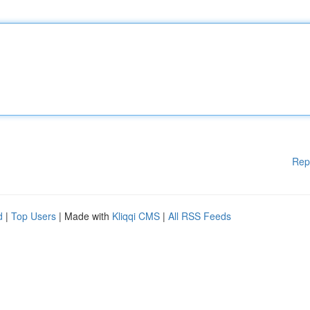
Rep
d
|
Top Users
| Made with
Kliqqi CMS
|
All RSS Feeds