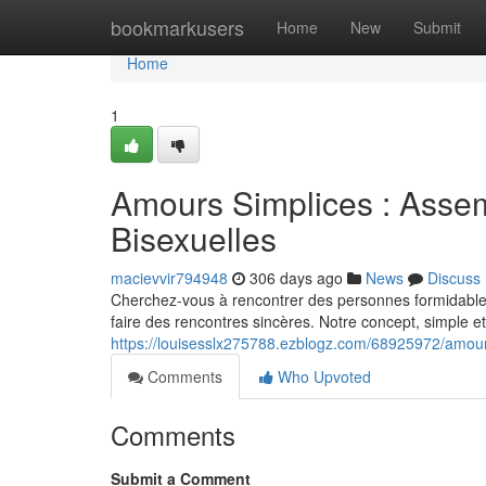
Home
bookmarkusers
Home
New
Submit
Home
1
Amours Simplices : Asse
Bisexuelles
macievvir794948
306 days ago
News
Discuss
Cherchez-vous à rencontrer des personnes formidables
faire des rencontres sincères. Notre concept, simple e
https://louisesslx275788.ezblogz.com/68925972/amours
Comments
Who Upvoted
Comments
Submit a Comment