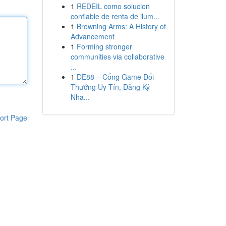
1
REDEIL como solucion
confiable de renta de ilum...
1
Browning Arms: A History of
Advancement
1
Forming stronger
communities via collaborative
...
1
DE88 – Cổng Game Đổi
Thưởng Uy Tín, Đăng Ký
Nha...
ort Page