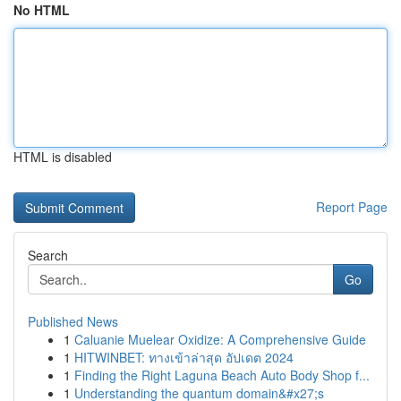
No HTML
HTML is disabled
Report Page
Search
Go
Published News
1
Caluanie Muelear Oxidize: A Comprehensive Guide
1
HITWINBET: ทางเข้าล่าสุด อัปเดต 2024
1
Finding the Right Laguna Beach Auto Body Shop f...
1
Understanding the quantum domain&#x27;s